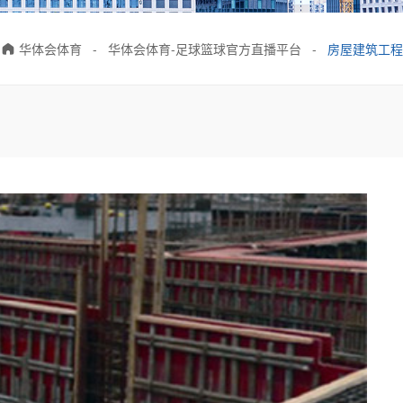
华体会体育
-
华体会体育-足球篮球官方直播平台
-
房屋建筑工程