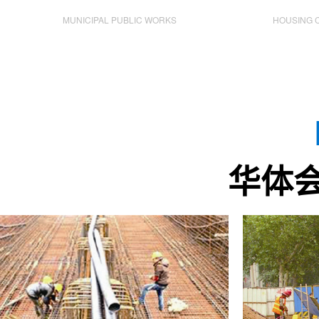
MUNICIPAL PUBLIC WORKS
HOUSING 
华体