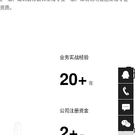
资质。
业务实战经验
20+
年
公司注册资金
2+