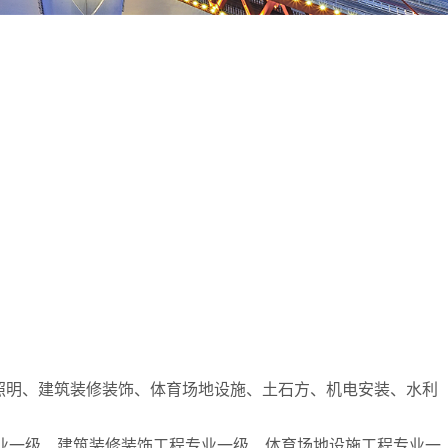
市照明、建筑装修装饰、体育场地设施、土石方、机电安装、水利
专业一级、建筑装修装饰工程专业一级、体育场地设施工程专业一