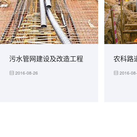
污水管网建设及改造工程
农科路
2016-08-26
2016-08