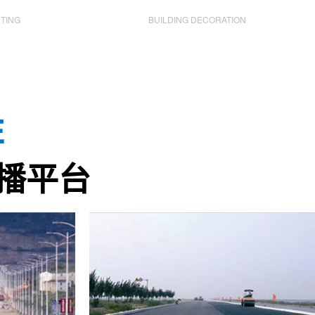
TING
BUILDING DECORATION
E
播平台